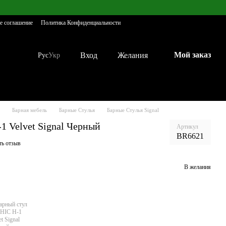
е соглашение
Политика Конфиденциальности
Мой заказ
Вход
Желания
Рус
Укр
Барная мебель
Барные Стулья
Барные Стулья Signal
1 Velvet Signal Черный
Артикул
BR6621
ть отзыв
В желания