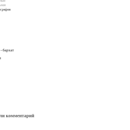
- бархат
л
ли комментарий