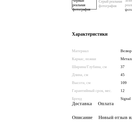
Характеристики
Материал
Велюр 
Каркас, ножки
Метал
Ширина/Глубина, см
37
Длина, см
45
Высота, см
109
Гарантийный срок, мес.
12
Бренд
Signal
Доставка
Оплата
Описание
Новый отзыв и