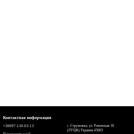
Контактная информация
+38097-130-03-13
с. Струмовка, ул. Ровенская 18
(ЛУЦК) Украина 45603
Перезвонить вам?