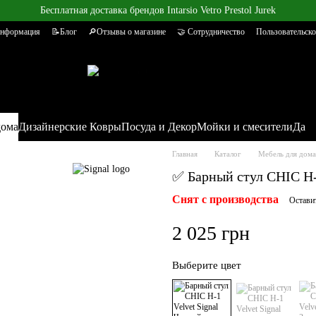
Бесплатная доставка брендов Intarsio Vetro Prestol Jurek
информация
📝Блог
🔎Отзывы о магазине
🤝 Сотрудничество
Пользовательско
дома
Дизайнерские Ковры
Посуда и Декор
Мойки и смесители
Да
Главная
Каталог
Мебель для дома
✅ Барный стул CHIC H-
Снят с производства
Остави
2 025 грн
Выберите цвет