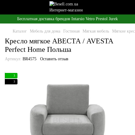
Бесплатная доставка брендов Intarsio Vetro Prestol Jurek
Каталог
Мебель для дома
Гостиная
Мягкая мебель
Мягкие крес
Кресло мягкое АВЕСТА / AVESTA
Perfect Home Польша
Артикул:
BR4575
Оставить отзыв
3
3