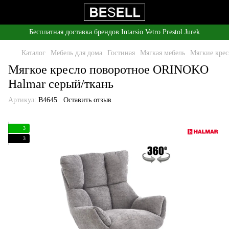
Бесплатная доставка брендов Intarsio Vetro Prestol Jurek
Каталог
Мебель для дома
Гостиная
Мягкая мебель
Мягкие крес
Мягкое кресло поворотное ORINOKO
Halmar серый/ткань
Артикул:
B4645
Оставить отзыв
3
3