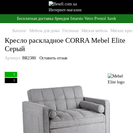
Бесплатная доставка брендов Intarsio Vetro Prestol Jurek
Каталог
Мебель для дома
Гостиная
Мягкая мебель
Мягкие крес
Кресло раскладное CORRA Mebel Elite
Серый
Артикул:
BR2380
Оставить отзыв
3
3