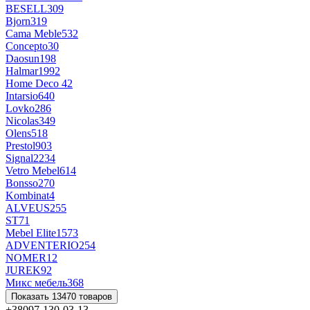
BESELL
309
Bjorn
319
Cama Meble
532
Concepto
30
Daosun
198
Halmar
1992
Home Deco
42
Intarsio
640
Lovko
286
Nicolas
349
Olens
518
Prestol
903
Signal
2234
Vetro Mebel
614
Bonsso
270
Kombinat
4
ALVEUS
255
ST
71
Mebel Elite
1573
ADVENTERIO
254
NOMER1
2
JUREK
92
Микс мебель
368
Показать 13470 товаров
+38097-130-03-13