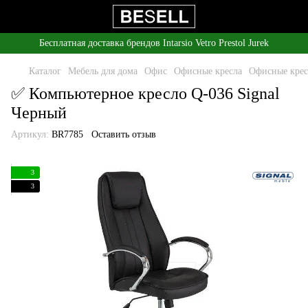
Бесплатная доставка брендов Intarsio Vetro Prestol Jurek
Каталог
Мебель для дома
Офис
Офисные кресла
Офисные крес
✅ Компьютерное кресло Q-036 Signal
Черный
Артикул:
BR7785
Оставить отзыв
3
3