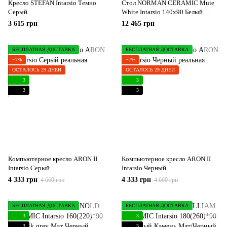
Кресло STEFAN Intarsio Темно
Стол NORMAN CERAMIC Muie
Серый
White Intarsio 140x90 Белый
Глянец Керамика Черный
3 615 грн
12 465 грн
БЕСПЛАТНАЯ ДОСТАВКА
БЕСПЛАТНАЯ ДОСТАВКА
−7%
−7%
ОСТАЛОСЬ 29 ДНЕЙ
ОСТАЛОСЬ 29 ДНЕЙ
3
3
3
3
Компьютерное кресло ARON II
Компьютерное кресло ARON II
Intarsio Серый
Intarsio Черный
4 333 грн
4 333 грн
4 660 грн
4 660 грн
БЕСПЛАТНАЯ ДОСТАВКА
БЕСПЛАТНАЯ ДОСТАВКА
3
3
3
3