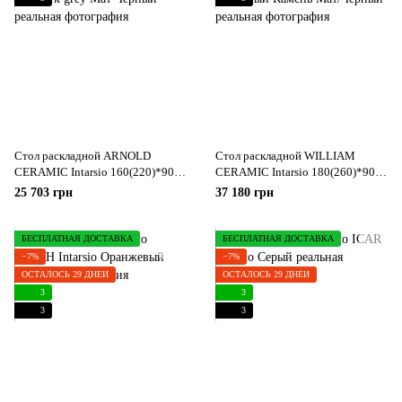
Стол раскладной ARNOLD
Стол раскладной WILLIAM
CERAMIC Intarsio 160(220)*90
CERAMIC Intarsio 180(260)*90
Wic dark grey Мат Черный
Песчаный Камень Мат/Черный
25 703 грн
37 180 грн
БЕСПЛАТНАЯ ДОСТАВКА
БЕСПЛАТНАЯ ДОСТАВКА
−7%
−7%
ОСТАЛОСЬ 29 ДНЕЙ
ОСТАЛОСЬ 29 ДНЕЙ
3
3
3
3