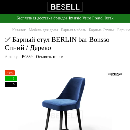
Бесплатная доставка брендов Intarsio Vetro Prestol Jurek
Каталог
Мебель для дома
Барная мебель
Барные Стулья
Барные
✅ Барный стул BERLIN bar Bonsso
Синий / Дерево
Артикул:
B0339
Оставить отзыв
−3%
3
3