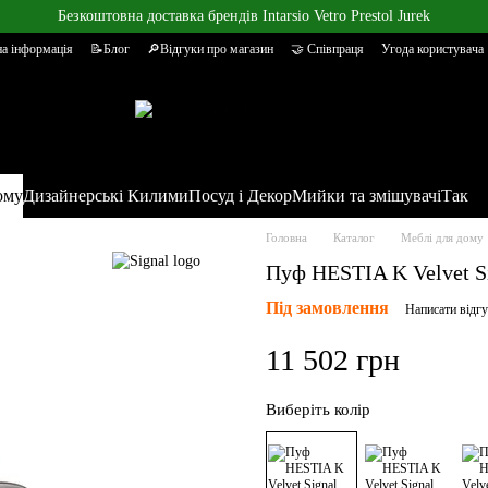
Безкоштовна доставка брендів Intarsio Vetro Prestol Jurek
а інформація
📝Блог
🔎Відгуки про магазин
🤝 Співпраця
Угода користувача
ому
Дизайнерські Килими
Посуд і Декор
Мийки та змішувачі
Так
Головна
Каталог
Меблі для дому
Пуф HESTIA K Velvet S
Під замовлення
Написати відг
11 502 грн
Виберіть колір