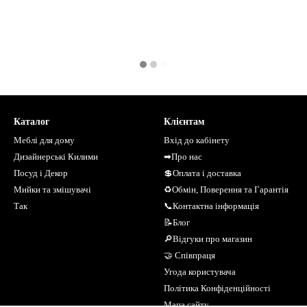
Каталог
Клієнтам
Меблі для дому
Вхід до кабінету
Дизайнерські Килими
➡Про нас
Посуд і Декор
💲Оплата і доставка
Мийки та змішувачі
♻Обмін, Поверення та Гарантія
Так
📞Контактна інформація
📝Блог
🔎Відгуки про магазин
🤝 Співпраця
Угода користувача
Політика Конфіденційності
Мапа сайту