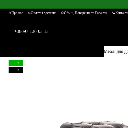
Перейти к основному контенту
➡Про нас
💲Оплата і доставка
♻Обмін, Поверення та Гарантія
📞Контактн
+38097-130-03-13
Меблі для д
3
3