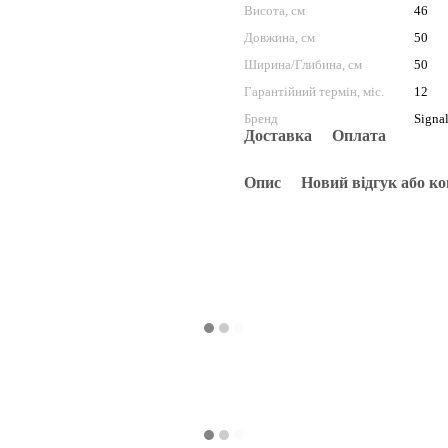
Висота, см
46
Довжина, см
50
Ширина/Глибина, см
50
Гарантійний термін, міс.
12
Бренд
Signa
Доставка
Оплата
Опис
Новий відгук або к