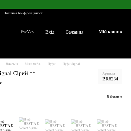
Політика Конфіденційності
Мій кошик
Вхід
Бажання
Рус
Укр
Вітальня
М'які меблі
Пуфи
Пуфи Signal
ignal Сірий **
Артикул
BR6234
ук
В бажання