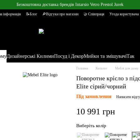
Безкоштовна доставка брендів Intarsio Vetro Prestol Jurek
а інформація
📝Блог
🔎Відгуки про магазин
🤝 Співпраця
Угода користувача
ому
Дизайнерські Килими
Посуд і Декор
Мийки та змішувачі
Так
Головна
Каталог
Меблі для дому
Поворотне крісло з пі
Elite сірий/чорний
Під замовлення
Написати відг
10 991 грн
Виберіть колір