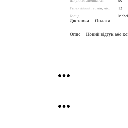
Ширина/Глибина, см
90
Гарантійний термін, міс.
12
Бренд
Mebel
Доставка
Оплата
Опис
Новий відгук або к