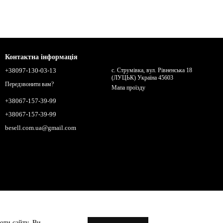
Контактна інформація
+38097-130-03-13
с. Струмівка, вул. Рівненська 18
(ЛУЦЬК) Україна 45603
Передзвонити вам?
Мапа проїзду
+38067-157-39-99
+38067-157-39-99
besell.com.ua@gmail.com
оти сайту. Ви