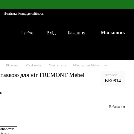
Політика Конфіденційності
Мій кошик
Вхід
Бажання
Рус
Укр
Вітальня
М'які меблі
М'які крісла
М'які крісла Mebel Elite
дставкою для ніг FREMONT Mebel
Артикул
BR0814
ук
В бажання