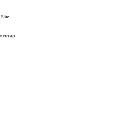
 Elite
оментар