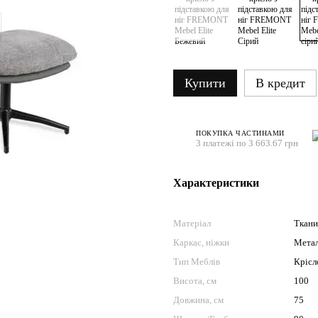
Купити
В кредит
ПОКУПКА ЧАСТИНАМИ
3 платежі по 3 663.67 грн
Характеристики
Матеріал
Ткани
Каркас, ніжки
Мета
Тип Меблів
Крісл
Висота, см
100
Довжина, см
75