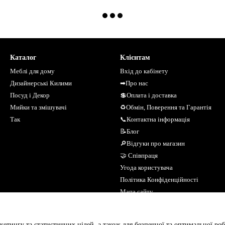
Каталог
Клієнтам
Меблі для дому
Вхід до кабінету
Дизайнерські Килими
➡Про нас
Посуд і Декор
💲Оплата і доставка
Мийки та змішувачі
♻Обмін, Поверення та Гарантія
Так
📞Контактна інформація
📝Блог
🔎Відгуки про магазин
🤝 Співпраця
Угода користувача
Політика Конфіденційності
Мапа сайту
Ми в соцмережах
кетингу та статистичних цілей, а також для безпечної та оптимальної роб