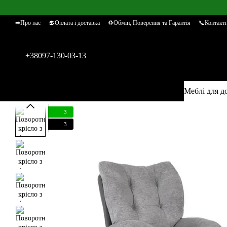
Перейти к основному контенту
➡Про нас
💲Оплата і доставка
♻Обмін, Поверення та Гарантія
📞Контактн
+38097-130-03-13
Меблі для д
3
3