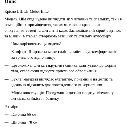
Опис
Крісло LILLE Mebel Elite
Модель
Lille
буде чудово виглядати як у вітальні та спальнях, так і в
комерційних приміщеннях, таких як салони краси, зали
очікування, готелі та елегантні кафе. Заспокійливий сірий відтінок
та м'який матеріал створюють затишну та стильну атмосферу.
Чим вирізняється ця модель?
Комфорт: Широке та м'яке сидіння забезпечує комфорт навіть
за тривалого відпочинку.
Ергономіка: Злегка закруглена спинка адаптується до форми
тіла, створюючи відчуття приємного обволікання.
Букле: матеріал виглядає елегантно, приємний на дотик та
ідеально підходить для повсякденного використання.
Міцна конструкція: Продуманий дизайн поєднує візуальну
легкість, стійкість і безпеку.
Розміри:
Глибина 66 см
Ширина 78 см