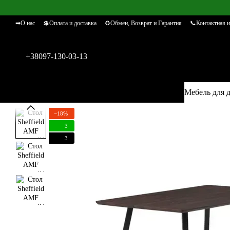
Перейти к основному контенту
➡О нас
💲Оплата и доставка
♻Обмен, Возврат и Гарантия
📞Контактная 
+38097-130-03-13
Мебель для 
−18%
3
3