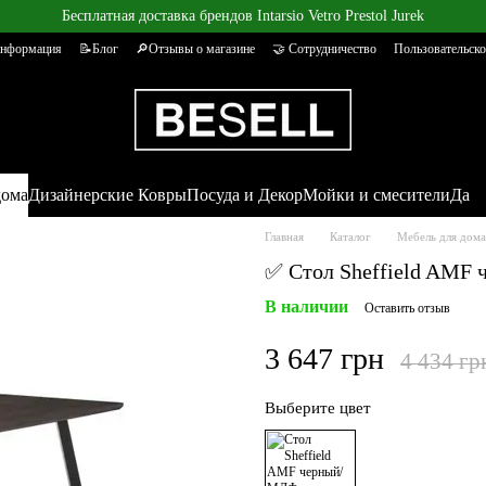
Бесплатная доставка брендов Intarsio Vetro Prestol Jurek
информация
📝Блог
🔎Отзывы о магазине
🤝 Сотрудничество
Пользовательско
дома
Дизайнерские Ковры
Посуда и Декор
Мойки и смесители
Да
Главная
Каталог
Мебель для дома
✅ Стол Sheffield AMF
В наличии
Оставить отзыв
3 647 грн
4 434 гр
Выберите цвет