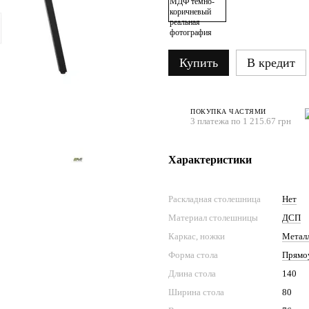
Купить
В кредит
ПОКУПКА ЧАСТЯМИ
3 платежа по 1 215.67 грн
Характеристики
Раскладная столешница
Нет
Материал столешницы
ДСП
Каркас, ножки
Метал
Форма стола
Прямо
Длина стола
140
Ширина стола
80