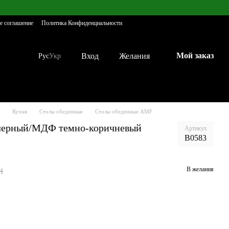
е соглашение
Политика Конфиденциальности
Мой заказ
Вход
Желания
Рус
Укр
Кухня
Столы обеденные
Столы обеденные AMF
 черный/МДФ темно-коричневый
Артикул
B0583
н
В желания