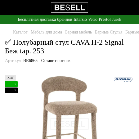
Бесплатная доставка брендов Intarsio Vetro Prestol Jurek
Каталог
Мебель для дома
Барная мебель
Барные Стулья
Барные
✅ Полубарный стул CAVA H-2 Signal
Беж tap. 253
Артикул:
BR6865
Оставить отзыв
ХИТ
3
3