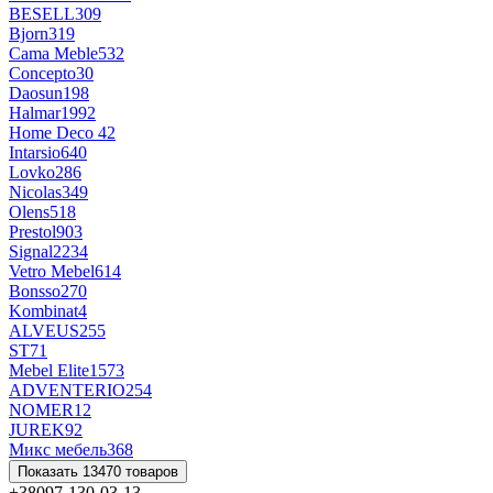
BESELL
309
Bjorn
319
Cama Meble
532
Concepto
30
Daosun
198
Halmar
1992
Home Deco
42
Intarsio
640
Lovko
286
Nicolas
349
Olens
518
Prestol
903
Signal
2234
Vetro Mebel
614
Bonsso
270
Kombinat
4
ALVEUS
255
ST
71
Mebel Elite
1573
ADVENTERIO
254
NOMER1
2
JUREK
92
Микс мебель
368
Показать 13470 товаров
+38097-130-03-13