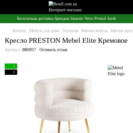
Бесплатная доставка брендов Intarsio Vetro Prestol Jurek
Каталог
Мебель для дома
Гостиная
Мягкая мебель
Мягкие крес
Кресло PRESTON Mebel Elite Кремовое
Артикул:
BR0957
Оставить отзыв
3
3