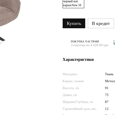
Купить
В кредит
ПОКУПКА ЧАСТЯМИ
3 платежа по 4 428.00 грн
Характеристики
Материал
Ткань
Каркас, ножки
Метал
Высота, см
91
Длина, см
75
Ширина/Глубина, см
87
Гарантийный срок, мес.
12