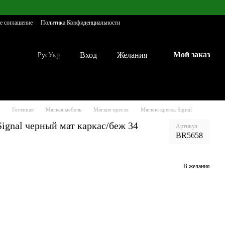
е соглашение
Политика Конфиденциальности
Мой заказ
Вход
Желания
Рус
Укр
Гостиная
Мягкая мебель
Мягкие кресла
Мягкие кресла Signal
gnal черный мат каркас/беж 34
Артикул
BR5658
В желания