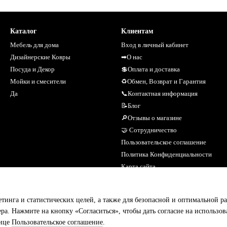
Каталог
Клиентам
Мебель для дома
Вход в личный кабинет
Дизайнерские Ковры
➡О нас
Посуда и Декор
💲Оплата и доставка
Мойки и смесители
♻Обмен, Возврат и Гарантия
Да
📞Контактная информация
📝Блог
🔎Отзывы о магазине
🤝 Сотрудничество
Пользовательское соглашение
Политика Конфиденциальности
Карта сайта
Мы в соцсетях
етинга и статистических целей, а также для безопасной и оптимальной р
ера. Нажмите на кнопку «Согласиться», чтобы дать согласие на использо
нице
Пользовательское соглашение
.