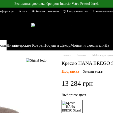
Бесплатная доставка брендов Intarsio Vetro Prestol Jurek
информация
📝Блог
🔎Отзывы о магазине
🤝 Сотрудничество
Пользовательско
дома
Дизайнерские Ковры
Посуда и Декор
Мойки и смесители
Да
Главная
Каталог
Мебель для дома
Кресло HANA BREGO Si
Под заказ
Оставить отзыв
13 284 грн
Выберите цвет